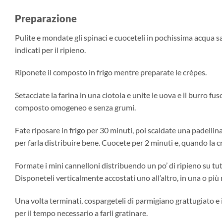
Preparazione
Pulite e mondate gli spinaci e cuoceteli in pochissima acqua sal
indicati per il ripieno.
Riponete il composto in frigo mentre preparate le crèpes.
Setacciate la farina in una ciotola e unite le uova e il burro fu
composto omogeneo e senza grumi.
Fate riposare in frigo per 30 minuti, poi scaldate una padellin
per farla distribuire bene. Cuocete per 2 minuti e, quando la crè
Formate i mini cannelloni distribuendo un po’ di ripieno su tutta
Disponeteli verticalmente accostati uno all’altro, in una o più 
Una volta terminati, cospargeteli di parmigiano grattugiato e in
per il tempo necessario a farli gratinare.