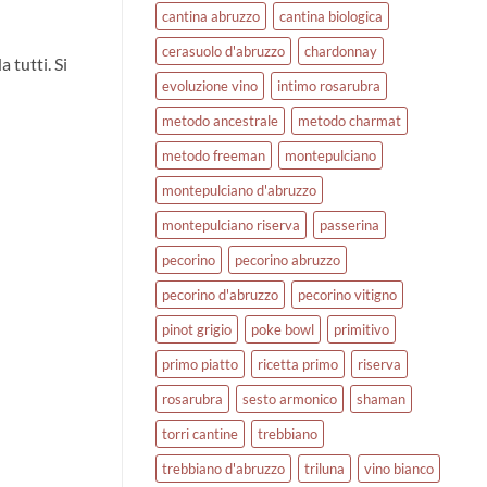
cantina abruzzo
cantina biologica
cerasuolo d'abruzzo
chardonnay
 tutti. Si
evoluzione vino
intimo rosarubra
metodo ancestrale
metodo charmat
metodo freeman
montepulciano
montepulciano d'abruzzo
montepulciano riserva
passerina
pecorino
pecorino abruzzo
pecorino d'abruzzo
pecorino vitigno
pinot grigio
poke bowl
primitivo
primo piatto
ricetta primo
riserva
rosarubra
sesto armonico
shaman
torri cantine
trebbiano
trebbiano d'abruzzo
triluna
vino bianco