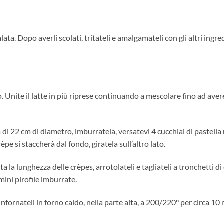
ata. Dopo averli scolati, tritateli e amalgamateli con gli altri ingre
so. Unite il latte in più riprese continuando a mescolare fino ad ave
a di 22 cm di diametro, imburratela, versatevi 4 cucchiai di pastell
pe si staccherà dal fondo, giratela sull’altro lato.
 la lunghezza delle crèpes, arrotolateli e tagliateli a tronchetti di 
mini pirofile imburrate.
fornateli in forno caldo, nella parte alta, a 200/220° per circa 10 