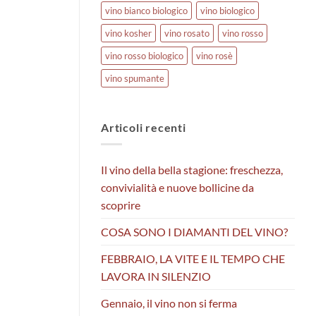
vino bianco biologico
vino biologico
vino kosher
vino rosato
vino rosso
vino rosso biologico
vino rosè
vino spumante
Articoli recenti
Il vino della bella stagione: freschezza,
convivialità e nuove bollicine da
scoprire
COSA SONO I DIAMANTI DEL VINO?
FEBBRAIO, LA VITE E IL TEMPO CHE
LAVORA IN SILENZIO
Gennaio, il vino non si ferma