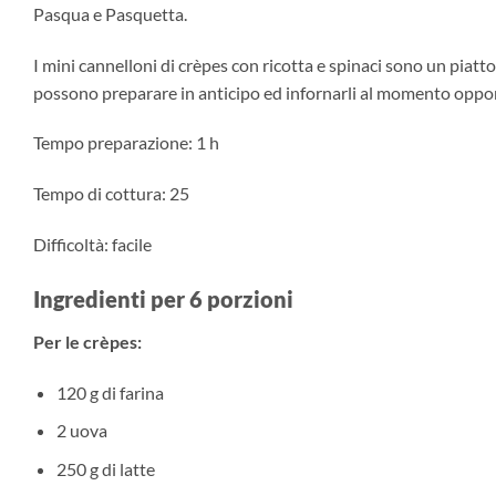
Pasqua e Pasquetta.
I mini cannelloni di crèpes con ricotta e spinaci sono un piatto
possono preparare in anticipo ed infornarli al momento opp
Tempo preparazione: 1 h
Tempo di cottura: 25
Difficoltà: facile
Ingredienti per 6 porzioni
Per le crèpes:
120 g di farina
2 uova
250 g di latte