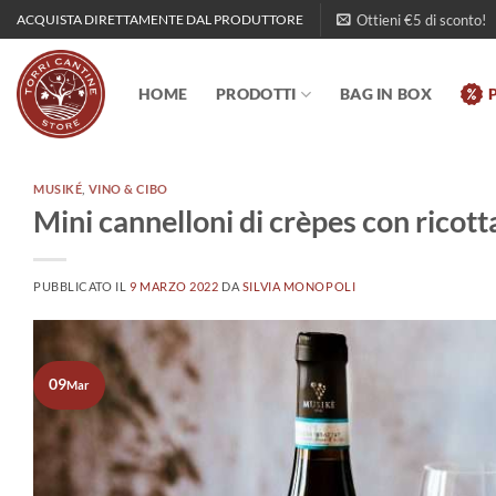
Salta
Ottieni €5 di sconto!
ACQUISTA DIRETTAMENTE DAL PRODUTTORE
ai
contenuti
HOME
PRODOTTI
BAG IN BOX
MUSIKÉ
,
VINO & CIBO
Mini cannelloni di crèpes con ricott
PUBBLICATO IL
9 MARZO 2022
DA
SILVIA MONOPOLI
09
Mar