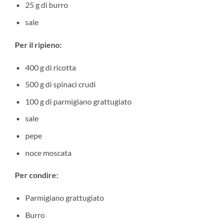
25 g di burro
sale
Per il ripieno:
400 g di ricotta
500 g di spinaci crudi
100 g di parmigiano grattugiato
sale
pepe
noce moscata
Per condire:
Parmigiano grattugiato
Burro