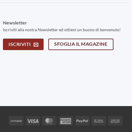
Newsletter
Iscriviti alla nostra Newsletter ed ottieni un buono di benvenuto!
SFOGLIA IL MAGAZINE
ISCRIVITI
Postepay
Visa
MasterCard
American
PayPal
Bank
Cash
Express
Transfer
On