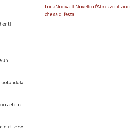
LunaNuova, Il Novello d’Abruzzo: il vino
che sa di festa
dienti
re un
a ruotandola
circa 4 cm.
minuti, cioè