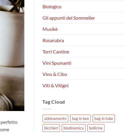
Biologico
Gli appunti del Sommelier
Musiké
Rosarubra
Torri Cantine
Vini Spumanti
Vino & Cibo
Viti & Vitigni
Tag Cloud
abbinamento
bag in box
bag in tube
, perfetto
bicchieri
biodinamica
bollicine
 come