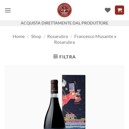
Salta
ai
contenuti
ACQUISTA DIRETTAMENTE DAL PRODUTTORE
Home
/
Shop
/
Rosarubra
/
Francesco Musante x
Rosarubra
FILTRA