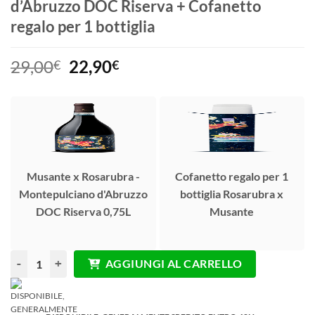
d’Abruzzo DOC Riserva + Cofanetto
regalo per 1 bottiglia
Il
Il
29,00
22,90
€
€
prezzo
prezzo
originale
attuale
era:
è:
29,00€.
22,90€.
Musante x Rosarubra -
Cofanetto regalo per 1
Montepulciano d'Abruzzo
bottiglia Rosarubra x
DOC Riserva 0,75L
Musante
Promo Musante: Montepulciano d’Abruzzo DOC Riserva + Cofanetto reg
AGGIUNGI AL CARRELLO