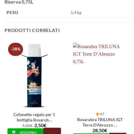
Riserva 0,75L
PESO
1,4 kg
PRODOTTI CORRELATI
-38%
Cofanetto regalo per 1
4,7
Rosarubra TRILUNA IGT
bottiglia Rosarub…
Il
Il
Terre D’Abruzzo …
2,50
€
4,00
€
prezzo
prezzo
28,50
€
AGGIUNGI
originale
attuale