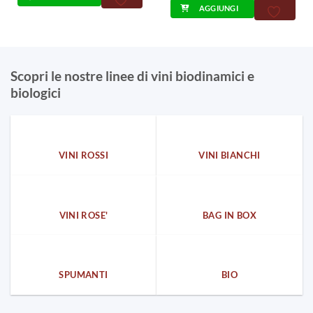
AGGIUNGI
era:
è:
4,00€.
2,50€.
Scopri le nostre linee di vini biodinamici e
biologici
VINI ROSSI
VINI BIANCHI
VINI ROSE'
BAG IN BOX
SPUMANTI
BIO