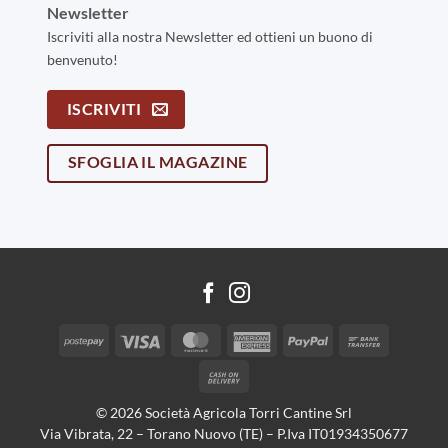
Newsletter
Iscriviti alla nostra Newsletter ed ottieni un buono di
benvenuto!
ISCRIVITI
SFOGLIA IL MAGAZINE
Postepay
Visa
MasterCard
American
PayPal
Bank
Express
Transfer
Cash
On
© 2026 Società Agricola Torri Cantine Srl
Delivery
Via Vibrata, 22 – Torano Nuovo (TE) – P.Iva IT01934350677