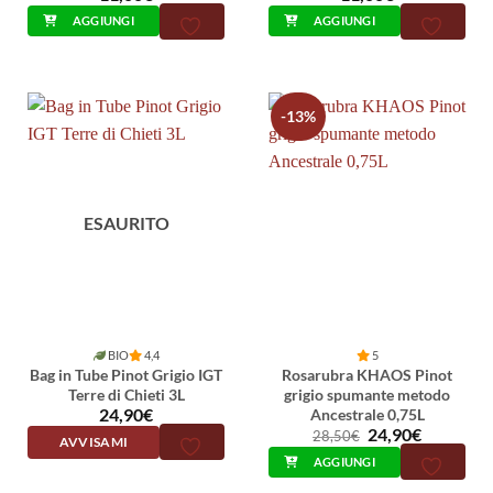
AGGIUNGI
AGGIUNGI
-13%
ESAURITO
BIO
4,4
5
Bag in Tube Pinot Grigio IGT
Rosarubra KHAOS Pinot
Terre di Chieti 3L
grigio spumante metodo
24,90
€
Ancestrale 0,75L
Il
Il
24,90
€
28,50
€
AVVISAMI
prezzo
prezzo
AGGIUNGI
originale
attuale
era:
è: