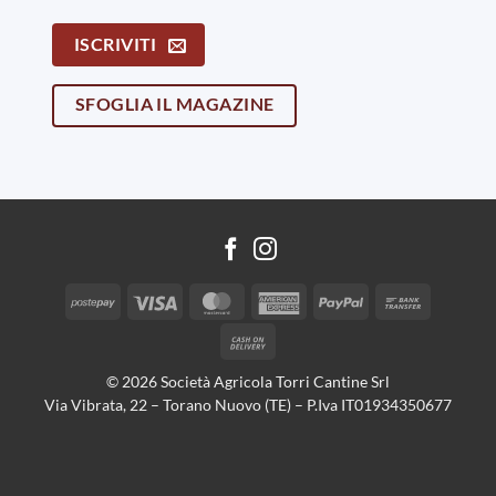
ISCRIVITI
SFOGLIA IL MAGAZINE
Postepay
Visa
MasterCard
American
PayPal
Bank
Express
Transfer
Cash
On
© 2026 Società Agricola Torri Cantine Srl
Delivery
Via Vibrata, 22 – Torano Nuovo (TE) – P.Iva IT01934350677