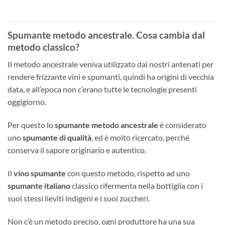
28,50€.
24,90€.
Spumante metodo ancestrale. Cosa cambia dal
metodo classico?
Il metodo ancestrale veniva utilizzato dai nostri antenati per
rendere frizzante vini e spumanti, quindi ha origini di vecchia
data, e all’epoca non c’erano tutte le tecnologie presenti
oggigiorno.
Per questo lo
spumante metodo ancestrale
è considerato
uno
spumante di qualità
, ed è molto ricercato, perché
conserva il sapore originario e autentico.
Il
vino spumante
con questo metodo, rispetto ad uno
spumante italiano
classico rifermenta nella bottiglia con i
suoi stessi lieviti indigeni e i suoi zuccheri.
Non c’è un metodo preciso, ogni produttore ha una sua