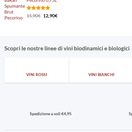
era:
è:
59,90€.
39,50€.
Valutato
Il
Il
15,90
€
12,90
€
5.00
su 5
prezzo
prezzo
originale
attuale
era:
è:
15,90€.
12,90€.
Scopri le nostre linee di vini biodinamici e biologici
VINI ROSSI
VINI BIANCHI
Spedizione a soli €4,95
S