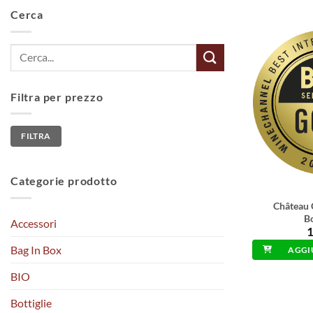
Cerca
Cerca:
Filtra per prezzo
Prezzo
Prezzo
FILTRA
Min
Max
Categorie prodotto
Château 
B
Accessori
1
Bag In Box
AGGI
BIO
Bottiglie