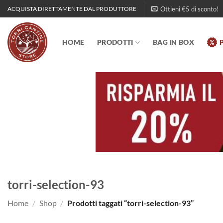
Salta
Ottieni €5 di sconto!
ACQUISTA DIRETTAMENTE DAL PRODUTTORE
ai
contenuti
HOME
PRODOTTI
BAG IN BOX
torri-selection-93
Home
/
Shop
/
Prodotti taggati “torri-selection-93”