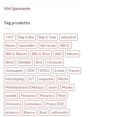
Vini Spumante
Tag prodotto
1967
Bag in Box
Bag in Tube
bakanbrut
Bakàn
bestsellers
bib-tavola
BiB 5L
BIB 5L Bianchi
BIB 5L Rossi
bibl3
bibrossi
Blend
Bottiglia
Brut
Cerasuolo
champagne
DOC
DOCG
Estate
francia
freeshipping
IGT
magazine
Merlot
Montepulciano D'Abruzzo
moon
Musike
newbib
Passerina
Pecorino
Pinot
Primavera
primedays
Promo DOC
prosecco
Riserva
Rosé
sottovento