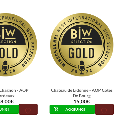
Chagnon - AOP
Château de Lidonne - AOP Cotes
ordeaux
De Bourg
8,00
€
15,00
€
UNGI
AGGIUNGI