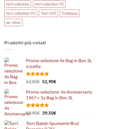
torri-selection
torri-selection-92
torri-selection-93
Torri 420
Trebbiano
wc-silver
Prodotti più votati
Promo selezione 4x Bag in Box 3L
a scelta
Valutato
Il
Il
62,00
€
52,90
€
5.00
su 5
prezzo
prezzo
Promo selezione: 4x Anniversario
originale
attuale
1967 + 1x Bag in Box 3L
era:
è:
62,00€.
52,90€.
Valutato
Il
Il
59,90
€
39,50
€
5.00
su 5
prezzo
prezzo
Torri Bakán Spumante Brut
originale
attuale
Pecorino 0,75L