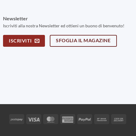
Newsletter
Iscriviti alla nostra Newsletter ed ottieni un buono di benvenuto!
SFOGLIA IL MAGAZINE
ISCRIVITI
Postepay
Visa
MasterCard
American
PayPal
Bank
Cash
Express
Transfer
On
Deliv