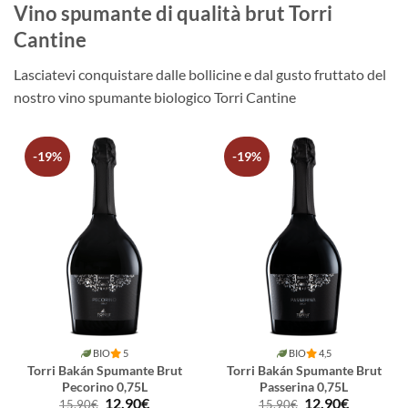
Vino spumante di qualità brut Torri
Cantine
Lasciatevi conquistare dalle bollicine e dal gusto fruttato del
nostro vino spumante biologico Torri Cantine
-19%
-19%
BIO
5
BIO
4,5
Torri Bakán Spumante Brut
Torri Bakán Spumante Brut
Pecorino 0,75L
Passerina 0,75L
Il
Il
Il
Il
12,90
€
12,90
€
15,90
€
15,90
€