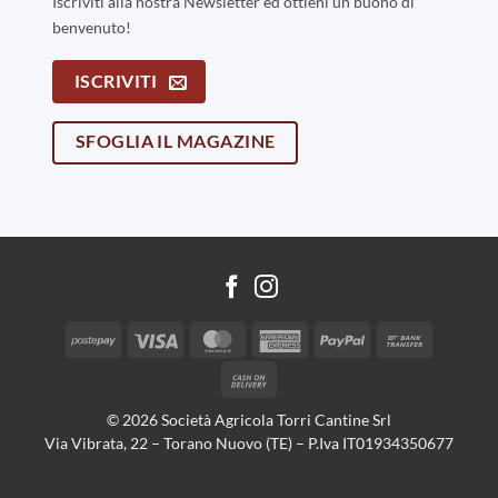
Iscriviti alla nostra Newsletter ed ottieni un buono di
benvenuto!
ISCRIVITI
SFOGLIA IL MAGAZINE
Postepay
Visa
MasterCard
American
PayPal
Bank
Express
Transfer
Cash
On
© 2026 Società Agricola Torri Cantine Srl
Delivery
Via Vibrata, 22 – Torano Nuovo (TE) – P.Iva IT01934350677