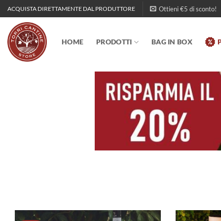
Salta
Ottieni €5 di sconto!
ACQUISTA DIRETTAMENTE DAL PRODUTTORE
ai
contenuti
HOME
PRODOTTI
BAG IN BOX