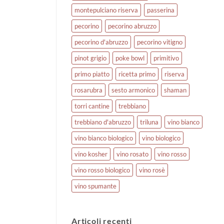
montepulciano riserva
passerina
pecorino
pecorino abruzzo
pecorino d'abruzzo
pecorino vitigno
pinot grigio
poke bowl
primitivo
primo piatto
ricetta primo
riserva
rosarubra
sesto armonico
shaman
torri cantine
trebbiano
trebbiano d'abruzzo
triluna
vino bianco
vino bianco biologico
vino biologico
vino kosher
vino rosato
vino rosso
vino rosso biologico
vino rosè
vino spumante
Articoli recenti