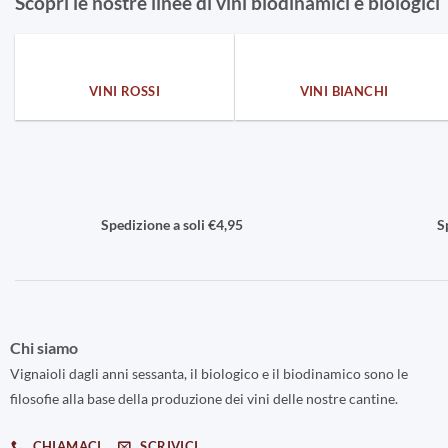
Scopri le nostre linee di vini biodinamici e biologici
VINI ROSSI
VINI BIANCHI
Spedizione a soli €4,95
S
Chi siamo
Vignaioli dagli anni sessanta, il biologico e il biodinamico sono le
filosofie alla base della produzione dei vini delle nostre cantine.
CHIAMACI
SCRIVICI