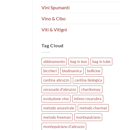
Vini Spumanti
Vino & Cibo
Viti & Vitigni
Tag Cloud
abbinamento
bag in box
bag in tube
bicchieri
biodinamica
bollicine
cantina abruzzo
cantina biologica
cerasuolo d'abruzzo
chardonnay
evoluzione vino
intimo rosarubra
metodo ancestrale
metodo charmat
metodo freeman
montepulciano
montepulciano d'abruzzo