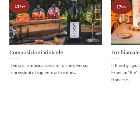
11
17
Ago
Giu
Composizioni Vinicole
Tu chiamale
Il vino e la musica sono, in forme diverse,
Il Pinot grigio
espressioni di sapiente arte e due...
Francia: “Pin” s
francese,...