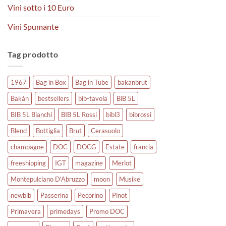
Vini sotto i 10 Euro
Vini Spumante
Tag prodotto
1967
Bag in Box
Bag in Tube
bakanbrut
Bakàn
bestsellers
bib-tavola
BiB 5L
BIB 5L Bianchi
BIB 5L Rossi
bibl3
bibrossi
Blend
Bottiglia
Brut
Cerasuolo
champagne
DOC
DOCG
Estate
francia
freeshipping
IGT
magazine
Merlot
Montepulciano D'Abruzzo
moon
Musike
newbib
Passerina
Pecorino
Pinot
Primavera
primedays
Promo DOC