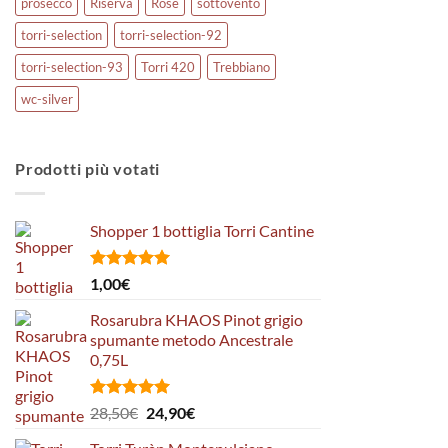
prosecco
Riserva
Rosé
sottovento
torri-selection
torri-selection-92
torri-selection-93
Torri 420
Trebbiano
wc-silver
Prodotti più votati
Shopper 1 bottiglia Torri Cantine
Valutato
1,00
€
5.00
su 5
Rosarubra KHAOS Pinot grigio
spumante metodo Ancestrale
0,75L
Valutato
Il
Il
28,50
€
24,90
€
5.00
su 5
prezzo
prezzo