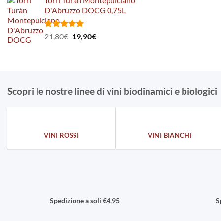
Torri Turàn Montepulciano
originale
attuale
D'Abruzzo DOCG 0,75L
era:
è:
28,50€.
24,90€.
Valutato
Il
Il
21,80
€
19,90
€
5.00
su 5
prezzo
prezzo
originale
attuale
era:
è:
21,80€.
19,90€.
Scopri le nostre linee di vini biodinamici e biologici
VINI ROSSI
VINI BIANCHI
Spedizione a soli €4,95
S