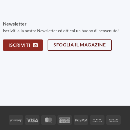
Newsletter
Iscriviti alla nostra Newsletter ed ottieni un buono di benvenuto!
SFOGLIA IL MAGAZINE
ISCRIVITI
Postepay
Visa
MasterCard
American
PayPal
Bank
Cash
Express
Transfer
On