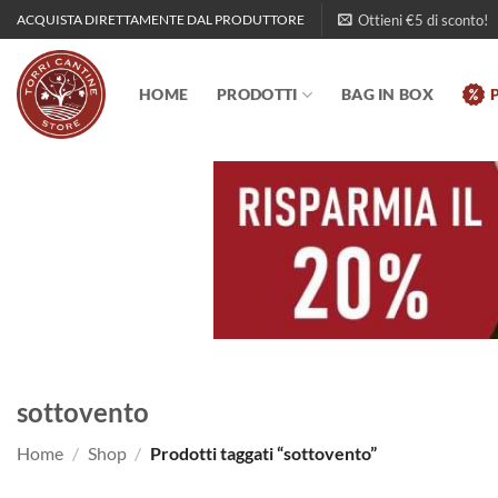
Salta
Ottieni €5 di sconto!
ACQUISTA DIRETTAMENTE DAL PRODUTTORE
ai
contenuti
HOME
PRODOTTI
BAG IN BOX
sottovento
Home
/
Shop
/
Prodotti taggati “sottovento”