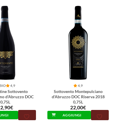
BIO
4,9
4,9
tine Sottovento
Sottovento Montepulciano
no d'Abruzzo DOC
d'Abruzzo DOC Riserva 2018
0,75L
0,75L
2,90
€
22,00
€
UNGI
AGGIUNGI