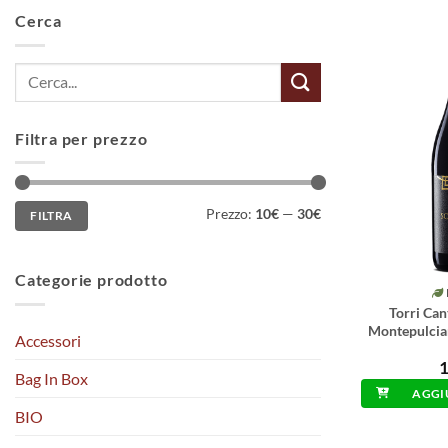
Cerca
Cerca:
Filtra per prezzo
Prezzo
Prezzo
Prezzo:
10€
—
30€
FILTRA
Min
Max
Categorie prodotto
Torri Can
Montepulcia
Accessori
1
Bag In Box
AGGI
BIO