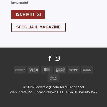
benvenuto!
ISCRIVITI
SFOGLIA IL MAGAZINE
Postepay
Visa
MasterCard
American
PayPal
Bank
Express
Transfer
Cash
On
© 2026 Società Agricola Torri Cantine Srl
Delivery
Via Vibrata, 22 – Torano Nuovo (TE) – P.Iva IT01934350677