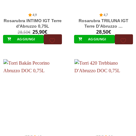
4,9
4,7
Rosarubra INTIMO IGT Terre
Rosarubra TRILUNA IGT
d'Abruzzo 0,75L
Terre D’Abruzzo …
Il
Il
25,90
€
28,50
€
28,50
€
prezzo
prezzo
AGGIUNGI
AGGIUNGI
originale
attuale
era:
è:
28,50€.
25,90€.