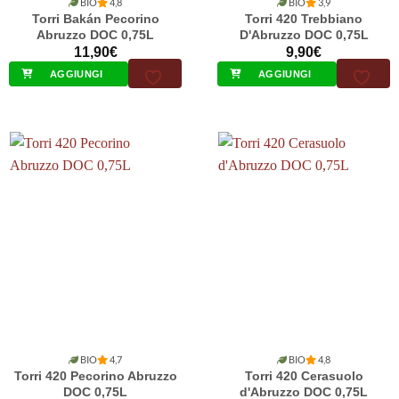
BIO
4,8
BIO
3,9
Torri Bakán Pecorino
Torri 420 Trebbiano
Abruzzo DOC 0,75L
D'Abruzzo DOC 0,75L
11,90
€
9,90
€
AGGIUNGI
AGGIUNGI
BIO
4,7
BIO
4,8
Torri 420 Pecorino Abruzzo
Torri 420 Cerasuolo
DOC 0,75L
d'Abruzzo DOC 0,75L