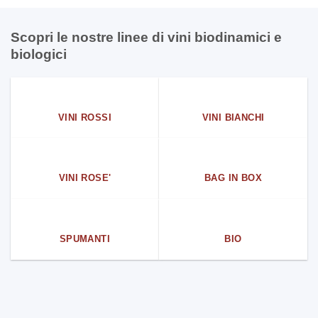
Scopri le nostre linee di vini biodinamici e
biologici
VINI ROSSI
VINI BIANCHI
VINI ROSE'
BAG IN BOX
SPUMANTI
BIO