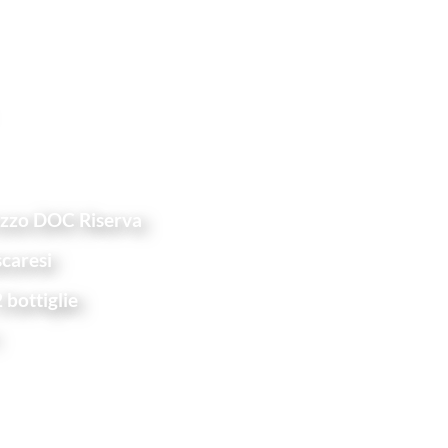
zzo DOC Riserva
caresi
 bottiglie