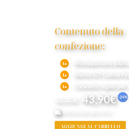
Contenuto della
confezione:
Montepulciano d’Abru
1x
Merlot IGT Colline Pes
1x
Cofanetto regalo per 2
1x
43,90
€
-24
%
58,00
€
SPEDIZIONE GRATUITA!
AGGIUNGI AL CARRELLO