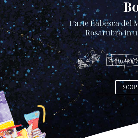
Bo
L’arte fiabesca del 
Rosarubra in u
SCOP