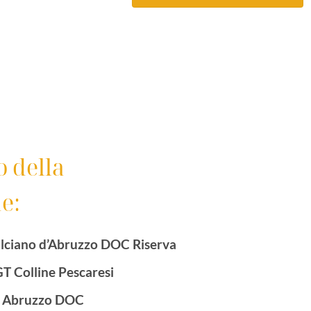
 della
e:
ciano d’Abruzzo DOC Riserva
T Colline Pescaresi
o Abruzzo DOC