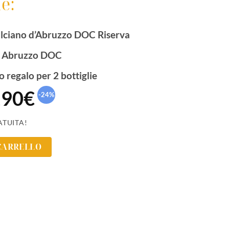
e:
ciano d’Abruzzo DOC Riserva
o Abruzzo DOC
 regalo per 2 bottiglie
,90
€
-24
%
ATUITA!
CARRELLO