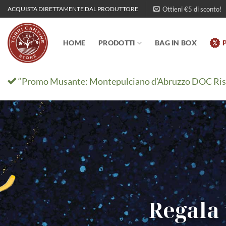
Salta
Ottieni €5 di sconto!
ACQUISTA DIRETTAMENTE DAL PRODUTTORE
ai
contenuti
HOME
PRODOTTI
BAG IN BOX
“Promo Musante: Montepulciano d’Abruzzo DOC Riserva
Regala 