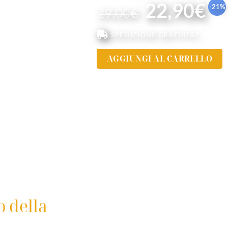
22,90
€
-21
%
29,00
€
SPEDIZIONE GRATUITA!
AGGIUNGI AL CARRELLO
 della