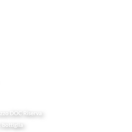
zzo DOC Riserva
 bottiglia