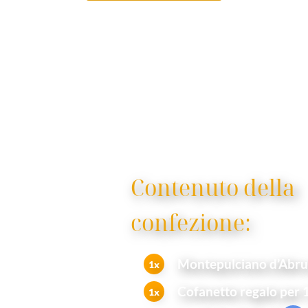
Contenuto della
confezione:
Montepulciano d’Abru
1x
Cofanetto regalo per 1
1x