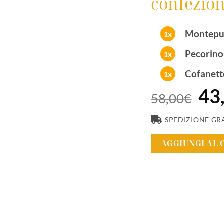
confezion
Montepul
1x
Pecorin
1x
Cofanetto
1x
43
58,00
€
SPEDIZIONE GR
AGGIUNGI AL 