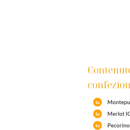
Contenuto
confezion
Montepul
1x
Merlot IG
1x
Pecorin
1x