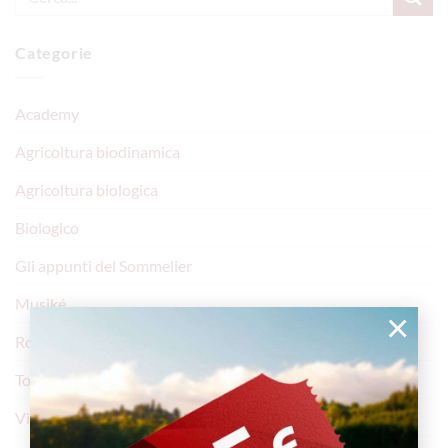
Categorie
Academy
Agricoltura biodinamica
Agricoltura biologica
Biologico
Gli appunti del Sommelier
Musiké
×
Rosarubra
Torri Cantine
Vini Spumanti