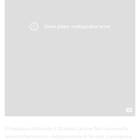
Il Trebbiano d’Abruzzo 4 20 della Cantina Torri nasce nella
zona di Martinsicuro, nella provincia di Teramo, a una quota