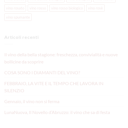
vino rosato
vino rosso
vino rosso biologico
vino rosè
vino spumante
Articoli recenti
Il vino della bella stagione: freschezza, convivialità e nuove
bollicine da scoprire
COSA SONO I DIAMANTI DEL VINO?
FEBBRAIO, LA VITE E IL TEMPO CHE LAVORA IN
SILENZIO
Gennaio, il vino non si ferma
LunaNuova, Il Novello d’Abruzzo: il vino che sa di festa