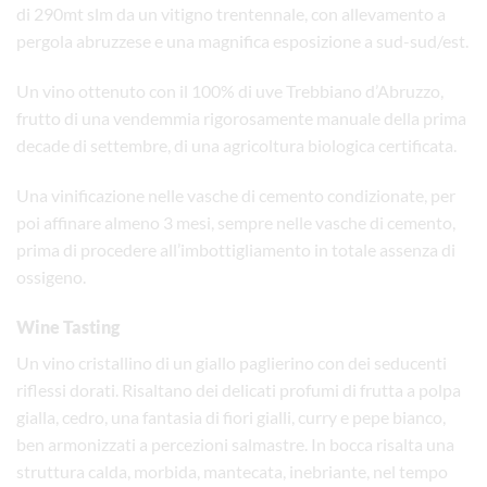
di 290mt slm da un vitigno trentennale, con allevamento a
pergola abruzzese e una magnifica esposizione a sud-sud/est.
Un vino ottenuto con il 100% di uve Trebbiano d’Abruzzo,
frutto di una vendemmia rigorosamente manuale della prima
decade di settembre, di una agricoltura biologica certificata.
Una vinificazione nelle vasche di cemento condizionate, per
poi affinare almeno 3 mesi, sempre nelle vasche di cemento,
prima di procedere all’imbottigliamento in totale assenza di
ossigeno.
Wine Tasting
Un vino cristallino di un giallo paglierino con dei seducenti
riflessi dorati. Risaltano dei delicati profumi di frutta a polpa
gialla, cedro, una fantasia di fiori gialli, curry e pepe bianco,
ben armonizzati a percezioni salmastre. In bocca risalta una
struttura calda, morbida, mantecata, inebriante, nel tempo