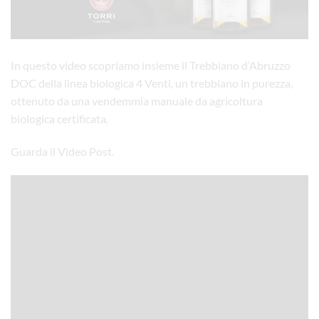
In questo video scopriamo insieme il Trebbiano d’Abruzzo
DOC della linea biologica 4 Venti, un trebbiano in purezza,
ottenuto da una vendemmia manuale da agricoltura
biologica certificata.
Guarda il Video Post.