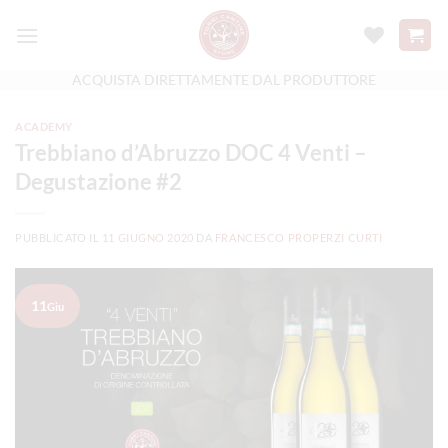
Salta
ai
contenuti
ACQUISTA DIRETTAMENTE DAL PRODUTTORE
ACADEMY
Trebbiano d’Abruzzo DOC 4 Venti –
Degustazione #2
PUBBLICATO IL
11 GIUGNO 2020
DA
FRANCESCO PROPERZI CURTI
11
Giu