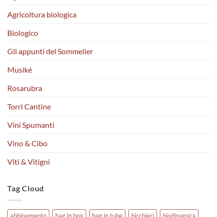
Agricoltura biologica
Biologico
Gli appunti del Sommelier
Musiké
Rosarubra
Torri Cantine
Vini Spumanti
Vino & Cibo
Viti & Vitigni
Tag Cloud
abbinamento
bag in box
bag in tube
bicchieri
biodinamica