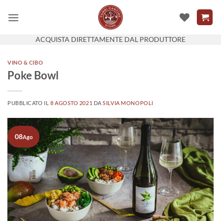
Salta
ai
contenuti
ACQUISTA DIRETTAMENTE DAL PRODUTTORE
VINO & CIBO
Poke Bowl
PUBBLICATO IL
8 AGOSTO 2021
DA
SILVIA MONOPOLI
08
Ago