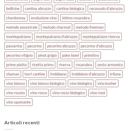
bollicine
cantina abruzzo
cantina biologica
cerasuolo d'abruzzo
chardonnay
evoluzione vino
intimo rosarubra
metodo ancestrale
metodo charmat
metodo freeman
montepulciano
montepulciano d'abruzzo
montepulciano riserva
passerina
pecorino
pecorino abruzzo
pecorino d'abruzzo
pecorino vitigno
pinot grigio
poke bowl
primitivo
primo piatto
ricetta primo
riserva
rosarubra
sesto armonico
shaman
torri cantine
trebbiano
trebbiano d'abruzzo
triluna
vino bianco
vino bianco biologico
vino biologico
vino kosher
vino rosato
vino rosso
vino rosso biologico
vino rosè
vino spumante
Articoli recenti