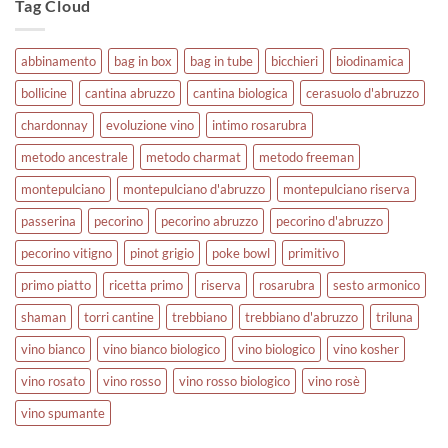
Tag Cloud
abbinamento
bag in box
bag in tube
bicchieri
biodinamica
bollicine
cantina abruzzo
cantina biologica
cerasuolo d'abruzzo
chardonnay
evoluzione vino
intimo rosarubra
metodo ancestrale
metodo charmat
metodo freeman
montepulciano
montepulciano d'abruzzo
montepulciano riserva
passerina
pecorino
pecorino abruzzo
pecorino d'abruzzo
pecorino vitigno
pinot grigio
poke bowl
primitivo
primo piatto
ricetta primo
riserva
rosarubra
sesto armonico
shaman
torri cantine
trebbiano
trebbiano d'abruzzo
triluna
vino bianco
vino bianco biologico
vino biologico
vino kosher
vino rosato
vino rosso
vino rosso biologico
vino rosè
vino spumante